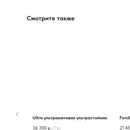
Смотрите также
ющаяся
Ultra ультраматовая ультрастойкая
Fond
36 300
р.
21 4
/
1 pc