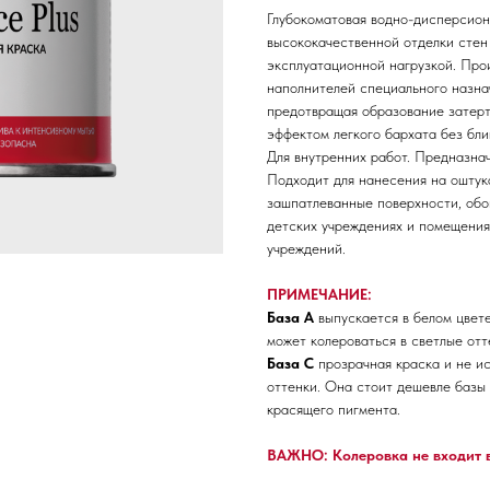
Глубокоматовая водно-дисперсион
высококачественной отделки стен
эксплуатационной нагрузкой. Про
наполнителей специального назна
предотвращая образование затерт
эффектом легкого бархата без бли
Для внутренних работ. Предназнач
Подходит для нанесения на оштук
зашпатлеванные поверхности, обо
детских учреждениях и помещения
учреждений.
ПРИМЕЧАНИЕ:
База А
выпускается в белом цвете
может колероваться в светлые отт
База С
прозрачная краска и не ис
оттенки. Она стоит дешевле базы 
красящего пигмента.
ВАЖНО: Колеровка не входит в