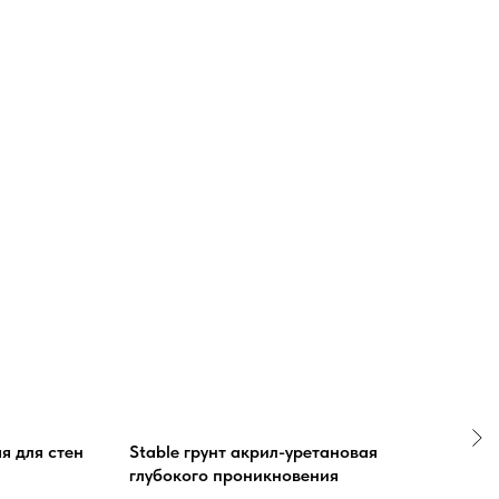
я для стен
Stable грунт акрил-уретановая
Exce
глубокого проникновения
акр