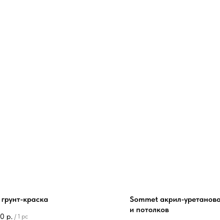
 грунт-краска
Sommet акрил-уретанова
и потолков
50
р.
/
1 pc