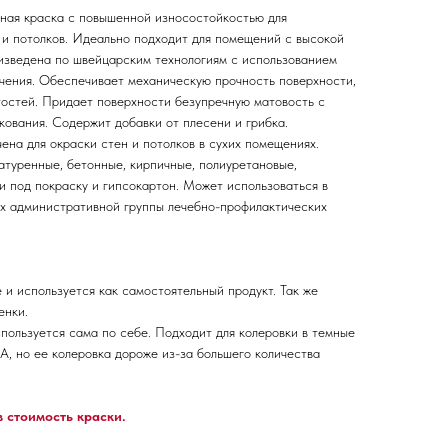
ная краска с повышенной износостойкостью для
 и потолков. Идеально подходит для помещений с высокой
изведена по швейцарским технологиям с использованием
чения. Обеспечивает механическую прочность поверхности,
остей. Придает поверхности безупречную матовость с
кования. Содержит добавки от плесени и грибка.
ена для окраски стен и потолков в сухих помещениях.
атуренные, бетонные, кирпичные, полиуретановые,
и под покраску и гипсокартон. Может использоваться в
х административной группы лечебно-профилактических
 и используется как самостоятельный продукт. Так же
енки.
пользуется сама по себе. Подходит для колеровки в темные
А, но ее колеровка дороже из-за большего количества
 стоимость краски.